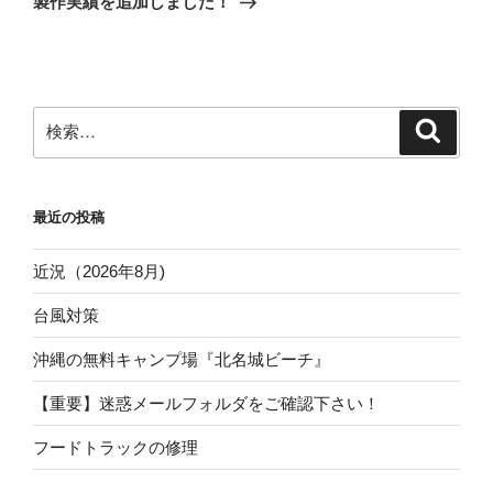
製作実績を追加しました！
投
ー
稿
シ
ョ
ン
検
検
索
索:
最近の投稿
近況（2026年8月)
台風対策
沖縄の無料キャンプ場『北名城ビーチ』
【重要】迷惑メールフォルダをご確認下さい！
フードトラックの修理