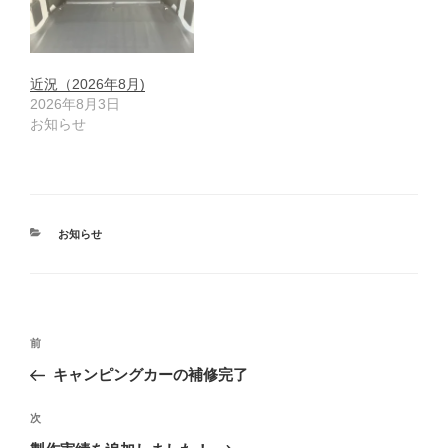
近況（2026年8月)
2026年8月3日
お知らせ
カ
お知らせ
テ
ゴ
リ
ー
投
前
前
稿
の
キャンピングカーの補修完了
ナ
投
ビ
稿
次
次
ゲ
の