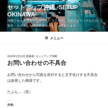
コ
セットアップ沖縄 -SETUP
ン
OKINAWA-
テ
ン
沖縄でキッチンカー、キャンピングカー、フードトラックなどの
ツ
製作・カスタム・構造変更などを行っております。
へ
ス
メニュー
キ
ッ
プ
投
2026年1月15日
投稿者:
セットアップ沖縄
稿
お問い合わせの不具合
日:
お問い合わせから写真を添付すると文字化けする不具合
は改善した模様です。
たぶん…（笑）
共有: