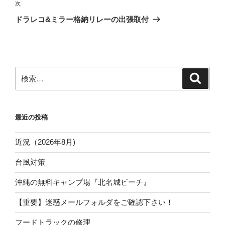
ゲ
次
次
の
ー
ドラレコ&ミラー格納リレーの出張取付
投
シ
稿
ョ
ン
検
検
索
索:
最近の投稿
近況（2026年8月)
台風対策
沖縄の無料キャンプ場『北名城ビーチ』
【重要】迷惑メールフォルダをご確認下さい！
フードトラックの修理