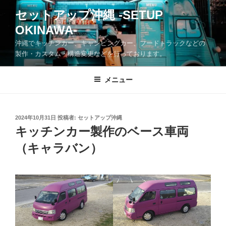
コ
セットアップ沖縄 -SETUP
ン
OKINAWA-
テ
ン
沖縄でキッチンカー、キャンピングカー、フードトラックなどの
ツ
製作・カスタム・構造変更などを行っております。
へ
ス
メニュー
キ
ッ
プ
投
2024年10月31日
投稿者:
セットアップ沖縄
稿
キッチンカー製作のベース車両
日:
（キャラバン）