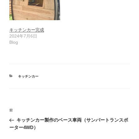
キッチンカー完成
2024年7月6日
Blog
カ
キッチンカー
テ
ゴ
リ
ー
投
前
前
稿
の
キッチンカー製作のベース車両（サンバートランスポ
ナ
投
ーター4WD）
ビ
稿