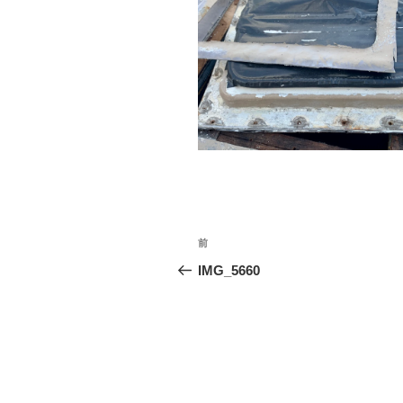
投
前
前
稿
の
IMG_5660
投
ナ
稿
ビ
ゲ
ー