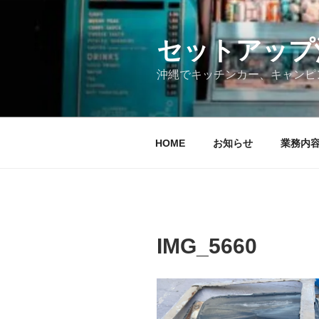
コ
ン
テ
セットアップ沖縄
ン
沖縄でキッチンカー、キャンピ
ツ
へ
ス
キ
HOME
お知らせ
業務内
ッ
プ
IMG_5660