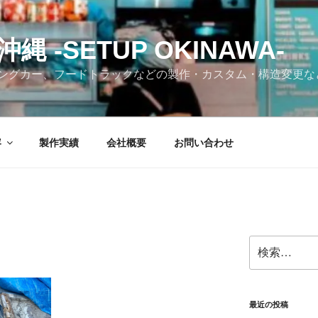
 -SETUP OKINAWA-
ングカー、フードトラックなどの製作・カスタム・構造変更な
容
製作実績
会社概要
お問い合わせ
検
索:
最近の投稿