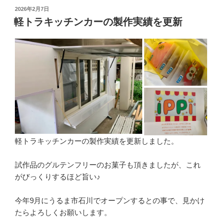
み
投
2026年2月7日
中…
稿
軽トラキッチンカーの製作実績を更新
日:
軽トラキッチンカーの製作実績を更新しました。
試作品のグルテンフリーのお菓子も頂きましたが、これ
がびっくりするほど旨い♪
今年9月にうるま市石川でオープンするとの事で、見かけ
たらよろしくお願いします。