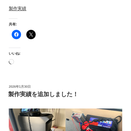
製作実績
共有:
いいね:
読
み
込
み
投
2026年1月30日
中…
稿
製作実績を追加しました！
日: