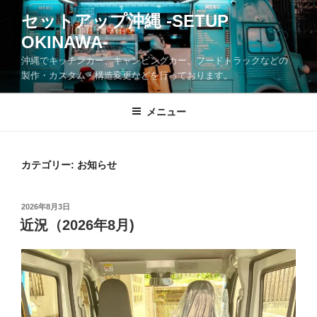
コ
セットアップ沖縄 -SETUP
ン
OKINAWA-
テ
ン
沖縄でキッチンカー、キャンピングカー、フードトラックなどの
ツ
製作・カスタム・構造変更などを行っております。
へ
ス
メニュー
キ
ッ
プ
カテゴリー:
お知らせ
投
2026年8月3日
稿
近況（2026年8月)
日: