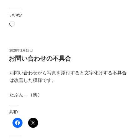
いいね:
読
み
込
み
投
2026年1月15日
中…
稿
お問い合わせの不具合
日:
お問い合わせから写真を添付すると文字化けする不具合
は改善した模様です。
たぶん…（笑）
共有: