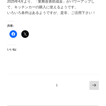
2025年4月より、「業務改善助成金」がパワーアップし
て、キッチンカーの購入に使えるようです。
いろいろ条件はあるようですが、是非、ご活用下さい！
共有:
いいね:
投
次
固定ページ
1
の
稿
ペ
の
ー
ペ