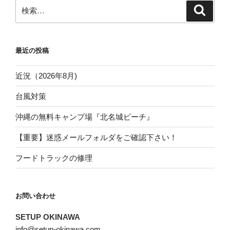
ジ
検
検
ー
索
索:
ジ
送
最近の投稿
り
近況（2026年8月)
台風対策
沖縄の無料キャンプ場『北名城ビーチ』
【重要】迷惑メールフォルダをご確認下さい！
フードトラックの修理
お問い合わせ
SETUP OKINAWA
info@setup-okinawa.com