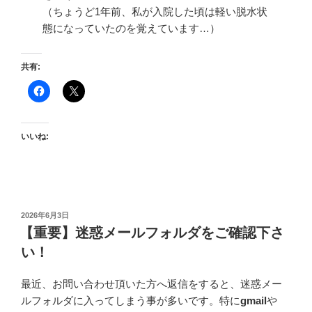
（ちょうど1年前、私が入院した頃は軽い脱水状
態になっていたのを覚えています…）
共有:
いいね:
投
2026年6月3日
稿
【重要】迷惑メールフォルダをご確認下さ
日:
い！
最近、お問い合わせ頂いた方へ返信をすると、迷惑メー
ルフォルダに入ってしまう事が多いです。特に
gmail
や