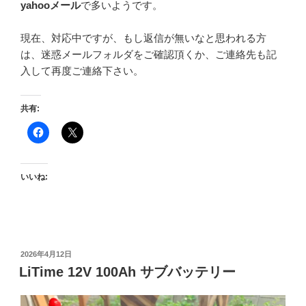
yahooメール
で多いようです。
現在、対応中ですが、もし返信が無いなと思われる方
は、迷惑メールフォルダをご確認頂くか、ご連絡先も記
入して再度ご連絡下さい。
共有:
いいね:
投
2026年4月12日
稿
LiTime 12V 100Ah サブバッテリー
日: