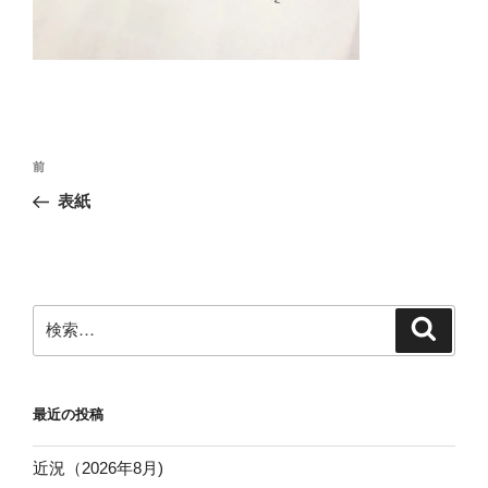
投
前
前
稿
の
表紙
ナ
投
ビ
稿
ゲ
ー
検
検
シ
索
索:
ョ
ン
最近の投稿
近況（2026年8月)