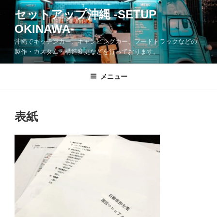
コ
セットアップ沖縄 -SETUP
ン
OKINAWA-
テ
ン
沖縄でキッチンカー、キャンピングカー、フードトラックなどの
ツ
製作・カスタム・構造変更などを行っております。
へ
ス
メニュー
キ
ッ
プ
表紙