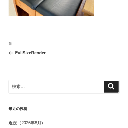
投
前
前
稿
の
FullSizeRender
ナ
投
ビ
稿
ゲ
ー
検
検
シ
索
索:
ョ
ン
最近の投稿
近況（2026年8月)