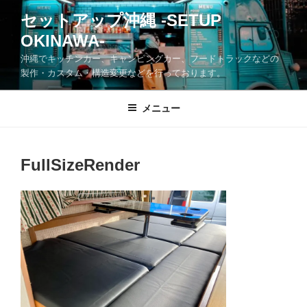
コ
セットアップ沖縄 -SETUP
ン
OKINAWA-
テ
ン
沖縄でキッチンカー、キャンピングカー、フードトラックなどの
ツ
製作・カスタム・構造変更などを行っております。
へ
ス
メニュー
キ
ッ
プ
FullSizeRender