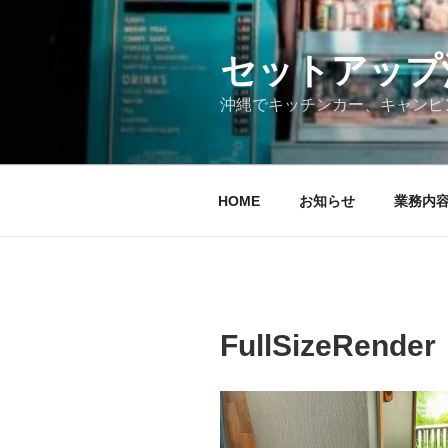
コ
ン
テ
セットアップ沖縄
ン
沖縄でキッチンカー、キャンピ
ツ
へ
ス
キ
HOME
お知らせ
業務内
ッ
プ
FullSizeRender