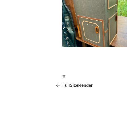
投
前
前
稿
の
FullSizeRender
投
ナ
稿
ビ
ゲ
ー