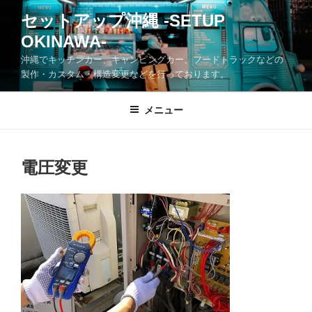
コ
セットアップ沖縄 -SETUP
ン
OKINAWA-
テ
ン
沖縄でキッチンカー、キャンピングカー、フードトラックなどの
ツ
製作・カスタム・構造変更などを行っております。
へ
ス
メニュー
キ
ッ
プ
電圧変更