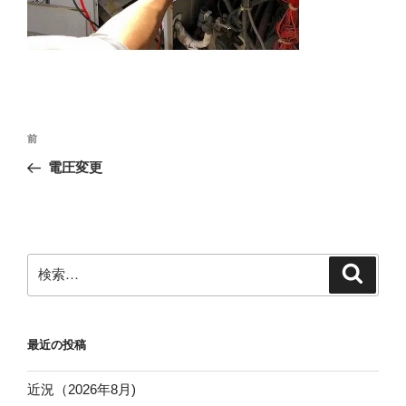
投
前
前
稿
の
電圧変更
ナ
投
ビ
稿
ゲ
ー
検
検
シ
索
索:
ョ
ン
最近の投稿
近況（2026年8月)