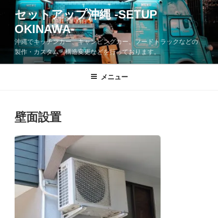
コ
セットアップ沖縄 -SETUP
ン
OKINAWA-
テ
ン
沖縄でキッチンカー、キャンピングカー、フードトラックなどの
ツ
製作・カスタム・構造変更などを行っております。
へ
ス
メニュー
キ
ッ
プ
壁面設置