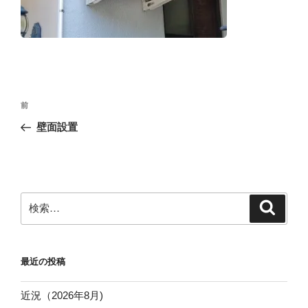
投
前
前
稿
の
壁面設置
ナ
投
ビ
稿
ゲ
ー
検
検
シ
索
索:
ョ
ン
最近の投稿
近況（2026年8月)