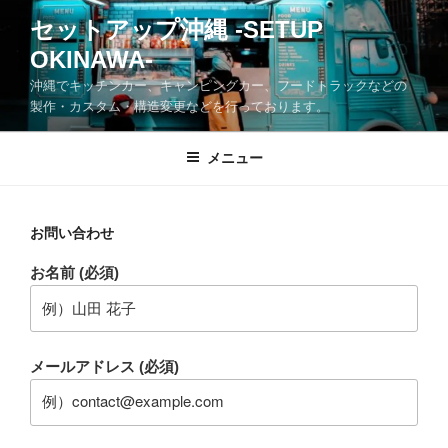
コ
セットアップ沖縄 -SETUP
ン
OKINAWA-
テ
ン
沖縄でキッチンカー、キャンピングカー、フードトラックなどの
ツ
製作・カスタム・構造変更などを行っております。
へ
ス
メニュー
キ
ッ
プ
お問い合わせ
お名前 (必須)
メールアドレス (必須)